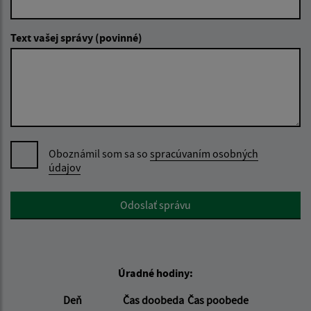
Text vašej správy (povinné)
Oboznámil som sa so
spracúvaním osobných
údajov
Google reCaptcha Response
Odoslať správu
Úradné hodiny:
Deň
Čas doobeda
Čas poobede