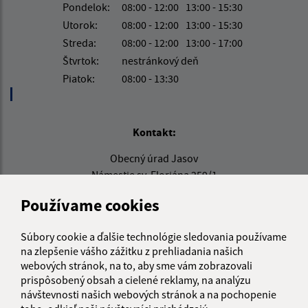
Pondelok:
08:00 - 12:00
13:00 - 15:30
Utorok:
08:00 - 12:00
13:00 - 15:30
Streda:
08:00 - 12:00
13:00 - 17:00
Štvrtok:
nestránkový deň
Piatok:
08:00 - 13:30
Kontakt:
Obecný úrad Jasov
Námestie sv. Floriána 259/1
044 23 Jasov
Používame cookies
info@jasov.sk
+421 948 981 666
Súbory cookie a ďalšie technológie sledovania používame
na zlepšenie vášho zážitku z prehliadania našich
IČO: 00324264
webových stránok, na to, aby sme vám zobrazovali
prispôsobený obsah a cielené reklamy, na analýzu
návštevnosti našich webových stránok a na pochopenie