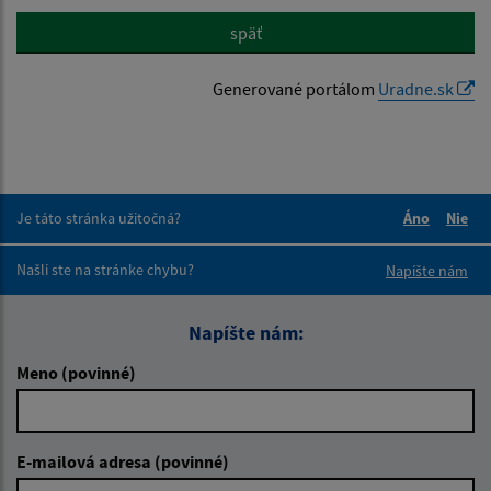
späť
Generované portálom
Uradne.sk
Je táto stránka užitočná?
Áno
Nie
Boli tieto 
Boli 
Našli ste na stránke chybu?
Napíšte nám
Napíšte nám:
Meno (povinné)
E-mailová adresa (povinné)