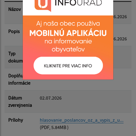
Dátum zverejnenia do:
Názov
Hlasovanie poslancov OZ a výpis z
uznesení z 32.zasadnutia OZ dňa 24.6.2026
Popis
Filtrovať
Hlasovanie poslancov OZ a výpis z
Reset
uznesení z 32.zasadnutia OZ dňa 24.6.2026
Typ
Zasadnutia OZ
dokumentu
Doplňujúce
informácie
Dátum
02.07.2026
zverejnenia
Prílohy
hlasovanie_poslancov_oz_a_vypis_z_u...
(PDF, 5.84MB )