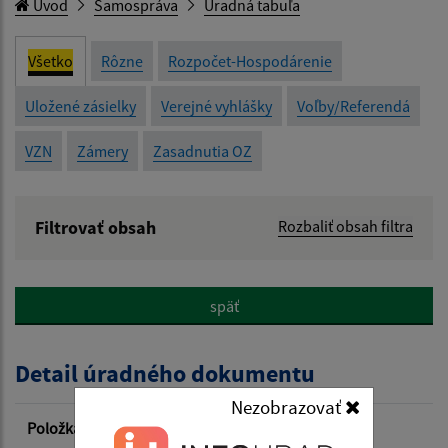
Úvod
Samospráva
Úradná tabuľa
Všetko
Rôzne
Rozpočet-Hospodárenie
Uložené zásielky
Verejné vyhlášky
Voľby/Referendá
VZN
Zámery
Zasadnutia OZ
Filtrovať obsah
Rozbaliť obsah filtra
Názov:
späť
Popis:
Detail úradného dokumentu
Dátum zverejnenia od:
Nezobrazovať
Položka
Informácia