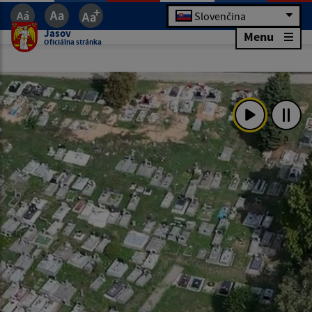
Slovenčina
Jasov
Menu
Oficiálna stránka