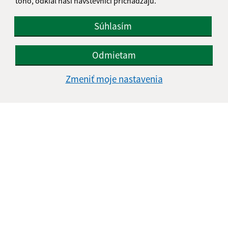
toho, odkiaľ naši návštevníci prichádzajú.
Súhlasím
Odmietam
Zmeniť moje nastavenia
Informácie o stránke:
Vyhlásenie o prístupnosti
Autorské práva
Ochrana osobných údajov
Navigácia: