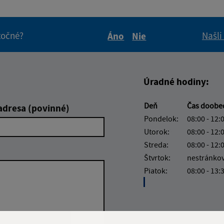
itočné?
Našli
Áno
Nie
Boli tieto informácie pre 
Boli tieto informáci
Úradné hodiny:
Deň
Čas doob
adresa (povinné)
Pondelok:
08:00 - 12:
Utorok:
08:00 - 12:
Streda:
08:00 - 12:
Štvrtok:
nestránko
Piatok:
08:00 - 13: