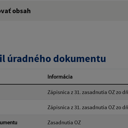
ovať obsah
:
Popis:
zverejnenia do:
il úradného dokumentu
ovať
Informácia
Zápisnica z 31. zasadnutia OZ zo dň
Zápisnica z 31. zasadnutia OZ zo dň
kumentu
Zasadnutia OZ