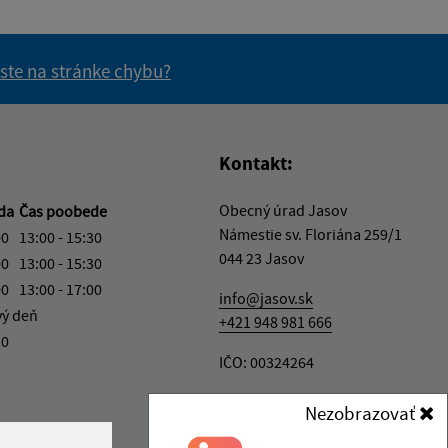
 ste na stránke chybu?
vás užitočné?
e pre vás užitočné?
Kontakt:
Obecný úrad Jasov
eda
Čas poobede
Námestie sv. Floriána 259/1
00
13:00 - 15:30
044 23 Jasov
00
13:00 - 15:30
00
13:00 - 17:00
info@jasov.sk
vý deň
+421 948 981 666
30
IČO: 00324264
Nezobrazovať