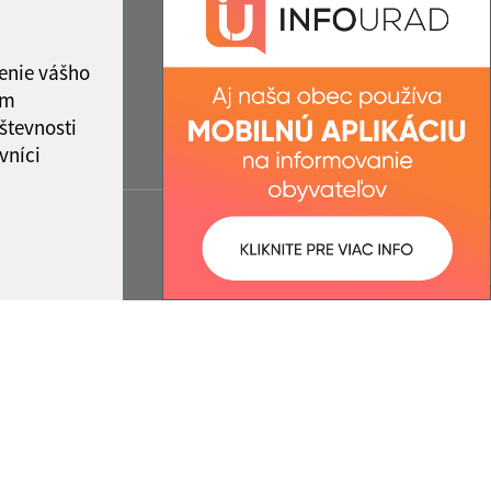
enie vášho
ám
števnosti
vníci