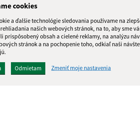
ame cookies
Google reCaptcha Response
Odoslať správu
okie a ďalšie technológie sledovania používame na zlepš
 prehliadania našich webových stránok, na to, aby sme v
li prispôsobený obsah a cielené reklamy, na analýzu náv
bových stránok a na pochopenie toho, odkiaľ naši návšte
jú.
Zmeniť moje nastavenia
m
Odmietam