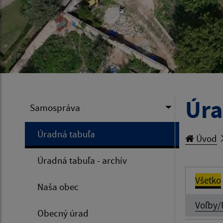
Úra
Samospráva
Úradná tabuľa
Úvod
Úradná tabuľa - archív
Všetko
Naša obec
Voľby/
Obecný úrad