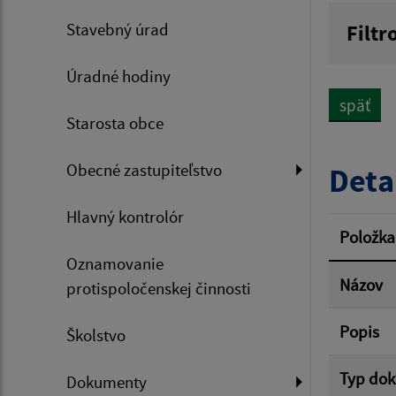
Stavebný úrad
Filtr
Názov
Úradné hodiny
späť
Starosta obce
Dátum 
Obecné zastupiteľstvo
Deta
Hlavný kontrolór
Filtr
Položka
Oznamovanie
Názov
protispoločenskej činnosti
Popis
Školstvo
Typ do
Dokumenty