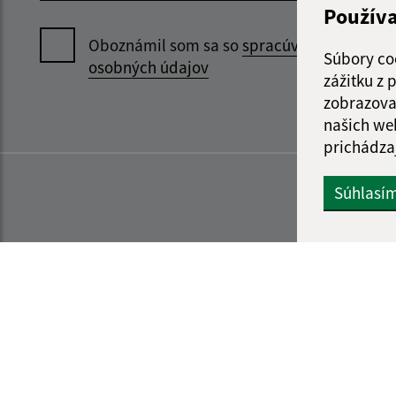
Použív
Oboznámil som sa so
spracúvaním
Súbory co
osobných údajov
zážitku z
zobrazova
našich we
prichádza
Súhlasí