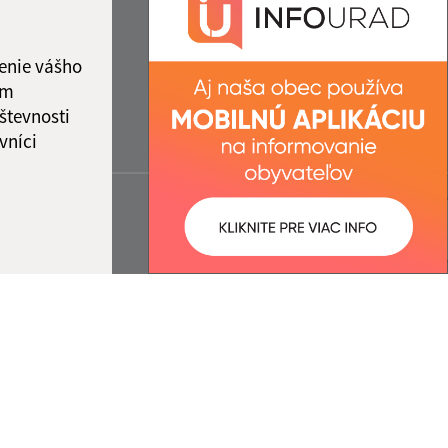
enie vášho
ám
števnosti
vníci