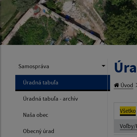
Úra
Samospráva
Úradná tabuľa
Úvod
Úradná tabuľa - archív
Všetko
Naša obec
Voľby/
Obecný úrad