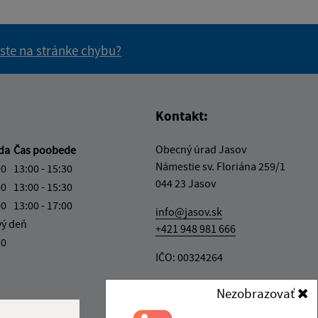
 ste na stránke chybu?
vás užitočné?
e pre vás užitočné?
Kontakt:
Obecný úrad Jasov
eda
Čas poobede
Námestie sv. Floriána 259/1
00
13:00 - 15:30
044 23 Jasov
00
13:00 - 15:30
00
13:00 - 17:00
info@jasov.sk
vý deň
+421 948 981 666
30
IČO: 00324264
Nezobrazovať