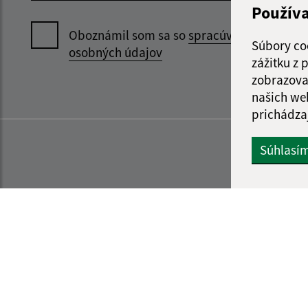
Použív
Oboznámil som sa so
spracúvaním
Súbory co
osobných údajov
zážitku z
zobrazova
našich we
prichádza
Súhlasí