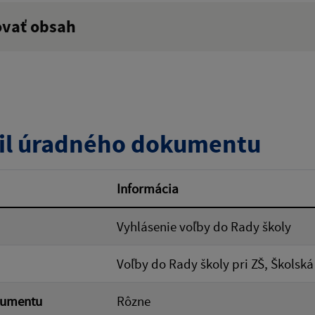
ovať obsah
:
Popis:
zverejnenia do:
il úradného dokumentu
ovať
Informácia
Vyhlásenie voľby do Rady školy
Voľby do Rady školy pri ZŠ, Školská
kumentu
Rôzne