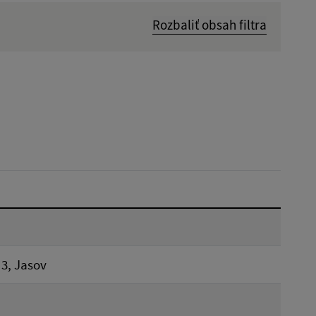
Rozbaliť obsah filtra
Dátum zverejnenia od:
Reset
 3, Jasov