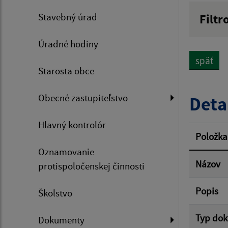
Stavebný úrad
Filtr
Názov
Úradné hodiny
späť
Starosta obce
Dátum 
Obecné zastupiteľstvo
Deta
Hlavný kontrolór
Filtr
Položka
Oznamovanie
Názov
protispoločenskej činnosti
Popis
Školstvo
Typ do
Dokumenty