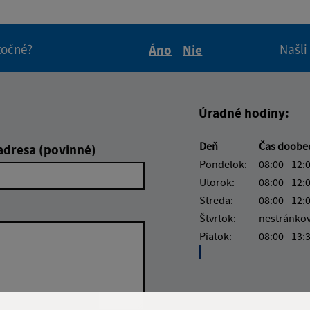
itočné?
Našli
Áno
Nie
Boli tieto informácie pre 
Boli tieto informáci
Úradné hodiny:
Deň
Čas doob
adresa (povinné)
Pondelok:
08:00 - 12:
Utorok:
08:00 - 12:
Streda:
08:00 - 12:
Štvrtok:
nestránko
Piatok:
08:00 - 13: