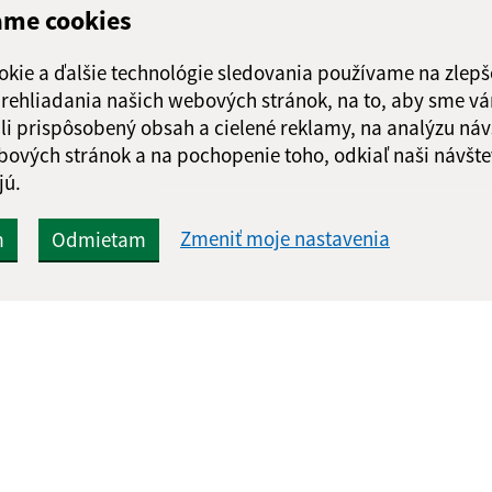
ame cookies
Google reCaptcha Response
Odoslať správu
okie a ďalšie technológie sledovania používame na zlepš
 prehliadania našich webových stránok, na to, aby sme v
li prispôsobený obsah a cielené reklamy, na analýzu náv
bových stránok a na pochopenie toho, odkiaľ naši návšte
jú.
Zmeniť moje nastavenia
m
Odmietam