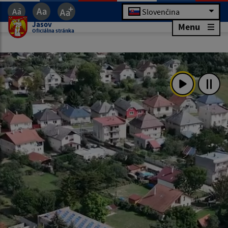
Slovenčina
Jasov
Menu
Oficiálna stránka