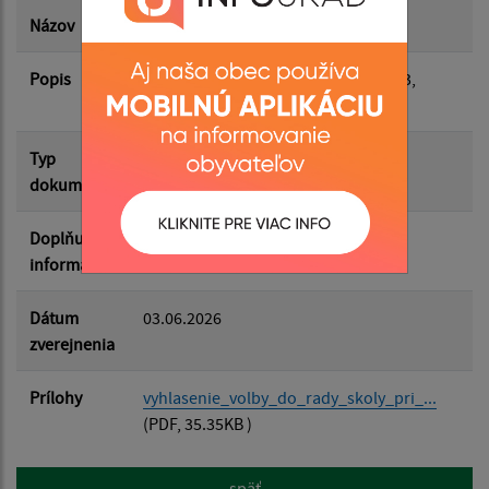
Dátum zverejnenia do:
Názov
Vyhlásenie voľby do Rady školy
Popis
Voľby do Rady školy pri ZŠ, Školská 3,
Filtrovať
Jasov
Reset
Typ
Rôzne
dokumentu
Doplňujúce
zrušené Rozhodnutím č.1/2026/ZŠ
informácie
Dátum
03.06.2026
zverejnenia
Prílohy
vyhlasenie_volby_do_rady_skoly_pri_...
(PDF, 35.35KB )
späť