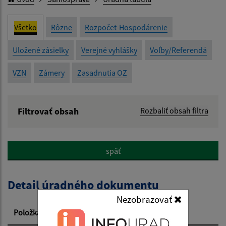
Všetko
Rôzne
Rozpočet-Hospodárenie
Uložené zásielky
Verejné vyhlášky
Voľby/Referendá
VZN
Zámery
Zasadnutia OZ
Filtrovať obsah
Rozbaliť obsah filtra
Názov:
späť
Popis:
Detail úradného dokumentu
Dátum zverejnenia od:
Nezobrazovať
Položka
Informácia