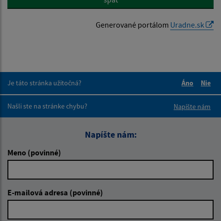
Generované portálom
Uradne.sk
Je táto stránka užitočná?
Áno
Nie
Boli tieto 
Boli 
Našli ste na stránke chybu?
Napíšte nám
Napíšte nám:
Meno (povinné)
E-mailová adresa (povinné)