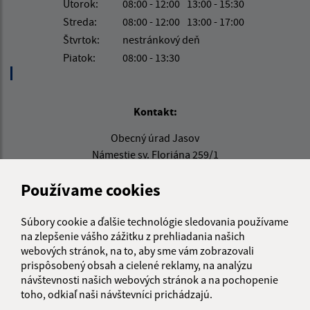
Utorok:
08:00 - 12:00
13:00 - 15:30
Streda:
08:00 - 12:00
13:00 - 17:00
Štvrtok:
nestránkový deň
Piatok:
08:00 - 13:30
Kontakt:
Obecný úrad Jasov
Námestie sv. Floriána 259/1
044 23 Jasov
Používame cookies
info@jasov.sk
+421 948 981 666
Súbory cookie a ďalšie technológie sledovania používame
na zlepšenie vášho zážitku z prehliadania našich
IČO: 00324264
webových stránok, na to, aby sme vám zobrazovali
prispôsobený obsah a cielené reklamy, na analýzu
návštevnosti našich webových stránok a na pochopenie
toho, odkiaľ naši návštevníci prichádzajú.