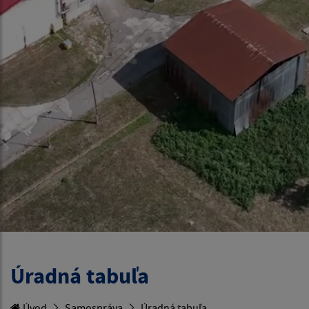
Úradná tabuľa
Úvod
Samospráva
Úradná tabuľa