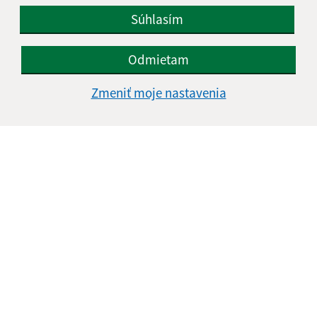
Súhlasím
Odmietam
Zmeniť moje nastavenia
Informácie o stránke:
Vyhlásenie o prístupnosti
Autorské práva
Ochrana osobných údajov
Navigácia:
Vytlačiť aktuálnu stránku