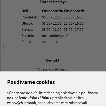
Úradné hodiny:
Deň
Čas doobeda
Čas poobede
Pondelok:
08:00 - 12:00
13:00 - 15:30
Utorok:
08:00 - 12:00
13:00 - 15:30
Streda:
08:00 - 12:00
13:00 - 17:00
Štvrtok:
nestránkový deň
Piatok:
08:00 - 13:30
Kontakt:
Obecný úrad Jasov
Námestie sv. Floriána 259/1
044 23 Jasov
Používame cookies
info@jasov.sk
Súbory cookie a ďalšie technológie sledovania používame
+421 948 981 666
na zlepšenie vášho zážitku z prehliadania našich
webových stránok, na to, aby sme vám zobrazovali
IČO: 00324264