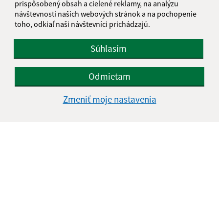
prispôsobený obsah a cielené reklamy, na analýzu
návštevnosti našich webových stránok a na pochopenie
toho, odkiaľ naši návštevníci prichádzajú.
Súhlasím
Odmietam
Zmeniť moje nastavenia
Informácie o stránke:
Vyhlásenie o prístupnosti
Autorské práva