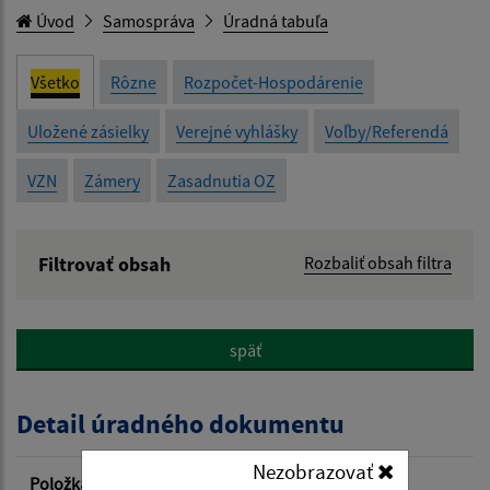
Úvod
Samospráva
Úradná tabuľa
Všetko
Rôzne
Rozpočet-Hospodárenie
Uložené zásielky
Verejné vyhlášky
Voľby/Referendá
VZN
Zámery
Zasadnutia OZ
Filtrovať obsah
Rozbaliť obsah filtra
Názov:
späť
Popis:
Detail úradného dokumentu
Dátum zverejnenia od:
Nezobrazovať
Položka
Informácia