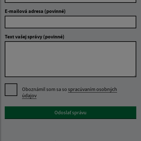
E-mailová adresa (povinné)
Text vašej správy (povinné)
Oboznámil som sa so
spracúvaním osobných
údajov
Google reCaptcha Response
Odoslať správu