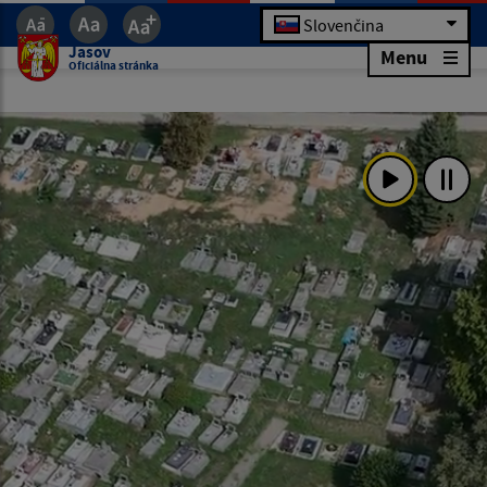
Slovenčina
Jasov
Menu
Oficiálna stránka