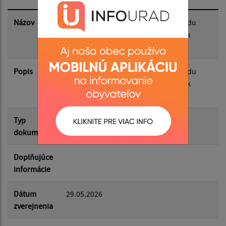
Dátum zverejnenia do:
Názov
Zámer predaja majetku obce z dôvodu
hodného osobitného zreteľa - Hudák
Zoltán
Filtrovať
Reset
Popis
Zámer predaja majetku obce z dôvodu
hodného osobitného zreteľa - Hudák
Zoltán
Typ
Zámery
dokumentu
Doplňujúce
informácie
Dátum
29.05.2026
zverejnenia