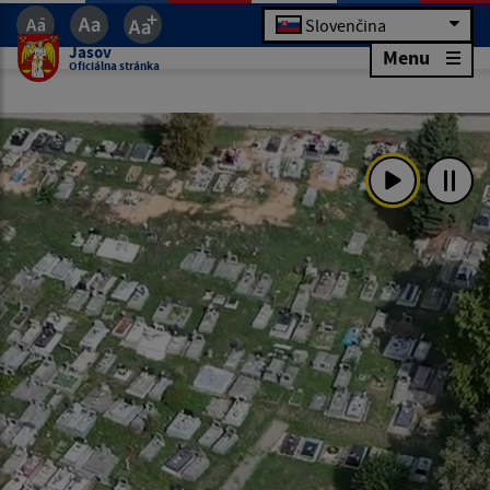
Slovenčina
Jasov
Menu
Oficiálna stránka