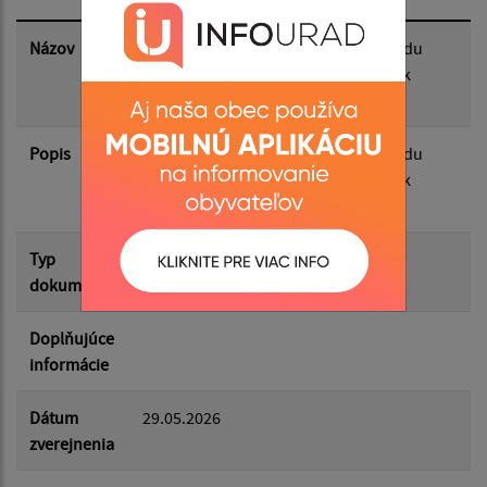
Dátum zverejnenia do:
Názov
Zámer predaja majetku obce z dôvodu
hodného osobitného zreteľa - Hudák
Zoltán
Filtrovať
Reset
Popis
Zámer predaja majetku obce z dôvodu
hodného osobitného zreteľa - Hudák
Zoltán
Typ
Zámery
dokumentu
Doplňujúce
informácie
Dátum
29.05.2026
zverejnenia