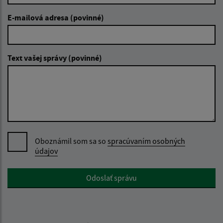
E-mailová adresa (povinné)
Text vašej správy (povinné)
Oboznámil som sa so
spracúvaním osobných
údajov
Google reCaptcha Response
Odoslať správu