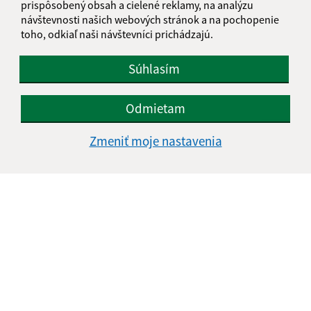
prispôsobený obsah a cielené reklamy, na analýzu
návštevnosti našich webových stránok a na pochopenie
toho, odkiaľ naši návštevníci prichádzajú.
Súhlasím
Odmietam
Zmeniť moje nastavenia
Informácie o stránke:
Vyhlásenie o prístupnosti
Autorské práva