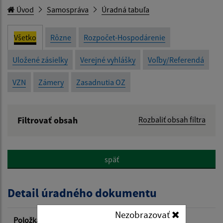
Úvod
Samospráva
Úradná tabuľa
Všetko
Rôzne
Rozpočet-Hospodárenie
Uložené zásielky
Verejné vyhlášky
Voľby/Referendá
VZN
Zámery
Zasadnutia OZ
Filtrovať obsah
Rozbaliť obsah filtra
Názov:
späť
Popis:
Detail úradného dokumentu
Dátum zverejnenia od:
Nezobrazovať
Položka
Informácia