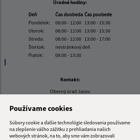
Úradné hodiny:
Deň
Čas doobeda
Čas poobede
Pondelok:
08:00 - 12:00
13:00 - 15:30
Utorok:
08:00 - 12:00
13:00 - 15:30
Streda:
08:00 - 12:00
13:00 - 17:00
Štvrtok:
nestránkový deň
Piatok:
08:00 - 13:30
Kontakt:
Obecný úrad Jasov
Námestie sv. Floriána 259/1
044 23 Jasov
Používame cookies
info@jasov.sk
Súbory cookie a ďalšie technológie sledovania používame
+421 948 981 666
na zlepšenie vášho zážitku z prehliadania našich
webových stránok, na to, aby sme vám zobrazovali
IČO: 00324264