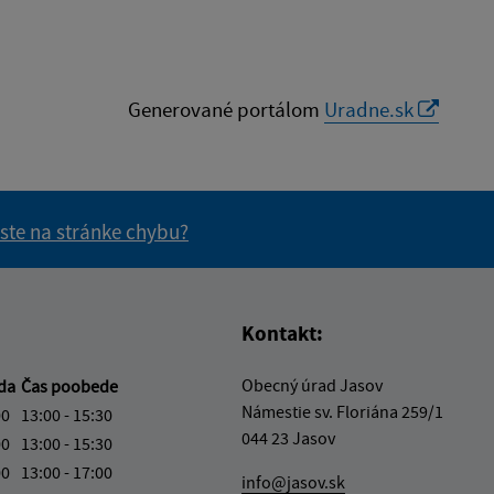
Generované portálom
Uradne.sk
 ste na stránke chybu?
vás užitočné?
e pre vás užitočné?
Kontakt:
Obecný úrad Jasov
eda
Čas poobede
Námestie sv. Floriána 259/1
00
13:00 - 15:30
044 23 Jasov
00
13:00 - 15:30
00
13:00 - 17:00
info@jasov.sk