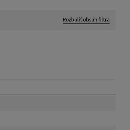
Rozbaliť obsah filtra
Dátum zverejnenia od:
Reset