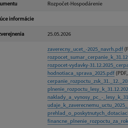
kumentu
Rozpočet-Hospodárenie
úce informácie
verejnenia
25.05.2026
zaverecny_ucet_-2025_navrh.pdf
(P
rozpocet_sumar_cerpanie_k_31.12.
rozpocet-vydavky-31.12.2025_cerpa
hodnotiaca_sprava_2025.pdf
(PDF,
cerpanie_rozpoctu_zsk_31._12._202
plnenie_rozpoctu_lesy_k_31.12.202
naklady_a_vynosy_pc_-_lesy_k_31.
udaje_k_zaverecnemu_uctu_2025_l
prehlad_o_poskytnutych_dotaciach
financne_plnenie_rozpoctu_za_rok