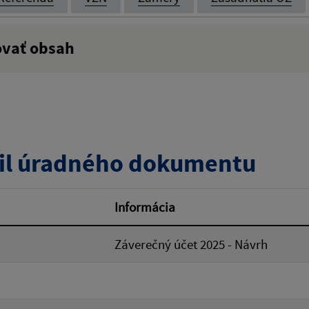
ovať obsah
:
Popis:
zverejnenia do:
il úradného dokumentu
ovať
Informácia
Záverečný účet 2025 - Návrh