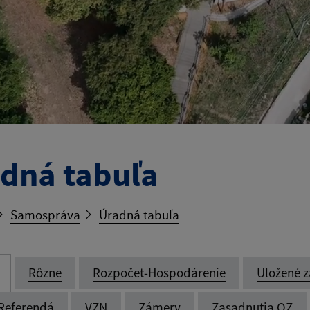
dná tabuľa
Samospráva
Úradná tabuľa
Rôzne
Rozpočet-Hospodárenie
Uložené z
Referendá
VZN
Zámery
Zasadnutia OZ