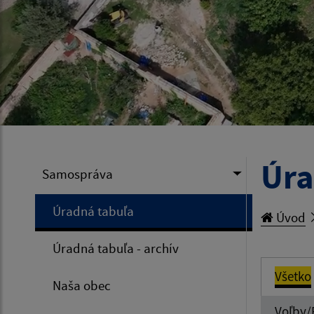
Úra
Samospráva
Úradná tabuľa
Úvod
Úradná tabuľa - archív
Všetko
Naša obec
Voľby/