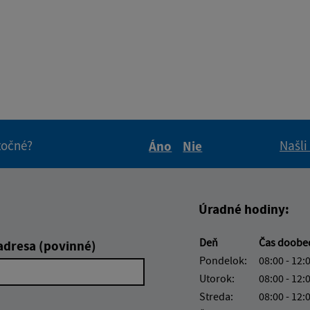
itočné?
Našli
Áno
Nie
Boli tieto informácie pre 
Boli tieto informáci
Úradné hodiny:
Deň
Čas doob
adresa (povinné)
Pondelok:
08:00 - 12:
Utorok:
08:00 - 12:
Streda:
08:00 - 12: