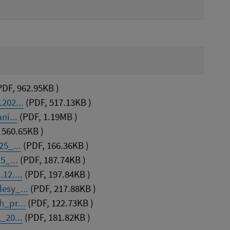
DF, 962.95KB )
202...
(PDF, 517.13KB )
ni...
(PDF, 1.19MB )
 560.65KB )
5_...
(PDF, 166.36KB )
5_...
(PDF, 187.74KB )
12....
(PDF, 197.84KB )
esy_...
(PDF, 217.88KB )
_pr...
(PDF, 122.73KB )
_20...
(PDF, 181.82KB )