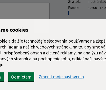
Štvrtok:
nestránko
Piatok:
08:00 - 13:
ame cookies
okie a ďalšie technológie sledovania používame na zlepš
Google reCaptcha Response
Odoslať správu
 prehliadania našich webových stránok, na to, aby sme v
li prispôsobený obsah a cielené reklamy, na analýzu náv
bových stránok a na pochopenie toho, odkiaľ naši návšte
jú.
Zmeniť moje nastavenia
m
Odmietam