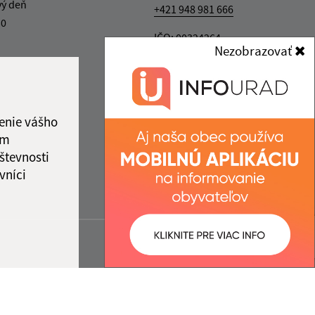
vý deň
+421 948 981 666
30
IČO: 00324264
Nezobrazovať
enie vášho
ám
števnosti
vníci