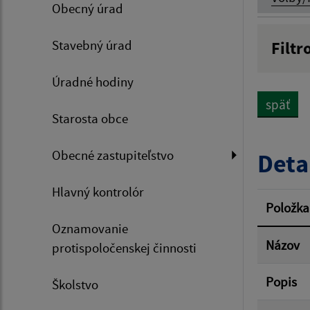
Obecný úrad
Stavebný úrad
Filtr
Názov
Úradné hodiny
späť
Starosta obce
Dátum 
Obecné zastupiteľstvo
Deta
Hlavný kontrolór
Filtr
Položka
Oznamovanie
Názov
protispoločenskej činnosti
Popis
Školstvo