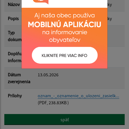
Názov
Oznam - Oznámenie o uložení zásielky
Popis
Oznam - Oznámenie o uložení zásielky
Filtrovať
Reset
Typ
Uložené zásielky
dokumentu
Doplňujúce
informácie
Dátum
13.05.2026
zverejnenia
Prílohy
oznam_-_oznamenie_o_ulozeni_zasielk...
(PDF, 238.83KB )
späť