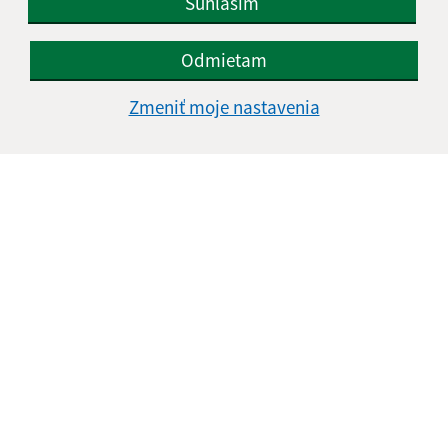
Súhlasím
Odmietam
Zmeniť moje nastavenia
Informácie o stránke:
Vyhlásenie o prístupnosti
Autorské práva
Ochrana osobných údajov
Navigácia:
Vytlačiť aktuálnu stránku
Mapa stránok