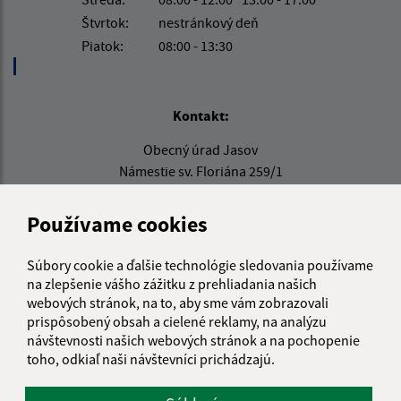
Štvrtok:
nestránkový deň
Piatok:
08:00 - 13:30
Kontakt:
Obecný úrad Jasov
Námestie sv. Floriána 259/1
044 23 Jasov
Používame cookies
info@jasov.sk
+421 948 981 666
Súbory cookie a ďalšie technológie sledovania používame
na zlepšenie vášho zážitku z prehliadania našich
IČO: 00324264
webových stránok, na to, aby sme vám zobrazovali
prispôsobený obsah a cielené reklamy, na analýzu
návštevnosti našich webových stránok a na pochopenie
toho, odkiaľ naši návštevníci prichádzajú.