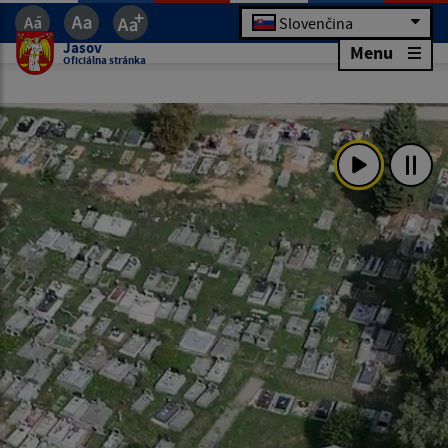
Slovenčina
Jasov
Menu
Oficiálna stránka