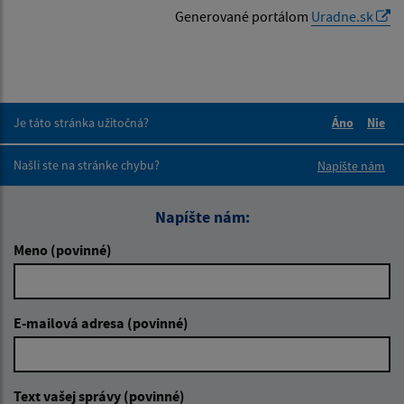
Generované portálom
Uradne.sk
Je táto stránka užitočná?
Áno
Nie
Boli tieto 
Boli 
Našli ste na stránke chybu?
Napíšte nám
Napíšte nám:
Meno (povinné)
E-mailová adresa (povinné)
Text vašej správy (povinné)