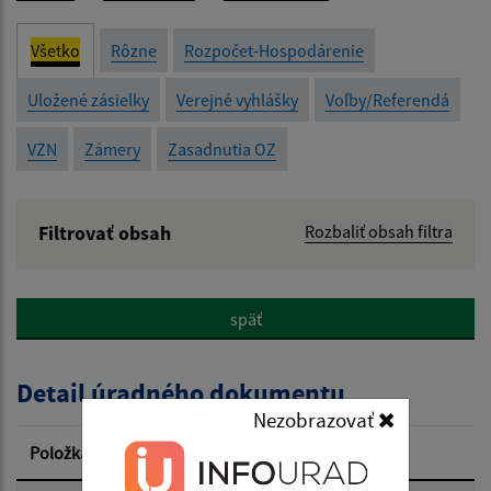
Všetko
Rôzne
Rozpočet-Hospodárenie
Uložené zásielky
Verejné vyhlášky
Voľby/Referendá
VZN
Zámery
Zasadnutia OZ
Filtrovať obsah
Rozbaliť obsah filtra
Názov:
späť
Popis:
Detail úradného dokumentu
Dátum zverejnenia od:
Nezobrazovať
Položka
Informácia
Dátum zverejnenia do: