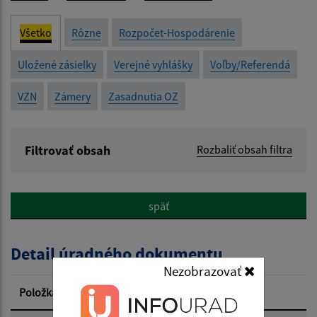
Všetko
Rôzne
Rozpočet-Hospodárenie
Uložené zásielky
Verejné vyhlášky
Voľby/Referendá
VZN
Zámery
Zasadnutia OZ
Filtrovať obsah
Rozbaliť obsah filtra
Názov:
späť
Popis:
Detail úradného dokumentu
Dátum zverejnenia od:
Nezobrazovať
Položka
Informácia
Dátum zverejnenia do: