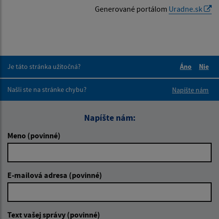
Generované portálom
Uradne.sk
Je táto stránka užitočná?
Áno
Nie
Boli tieto 
Boli 
Našli ste na stránke chybu?
Napíšte nám
Napíšte nám:
Meno (povinné)
E-mailová adresa (povinné)
Text vašej správy (povinné)