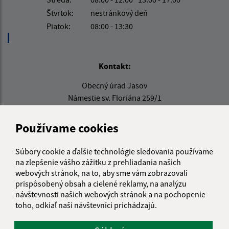
Štvrtok:
nestránkový deň
Piatok:
08:00 - 13:30
Kontakt:
Obecný úrad Jasov
Námestie sv. Floriána 259/1
044 23 Jasov
Používame cookies
info@jasov.sk
+421 948 981 666
Súbory cookie a ďalšie technológie sledovania používame
na zlepšenie vášho zážitku z prehliadania našich
IČO: 00324264
webových stránok, na to, aby sme vám zobrazovali
prispôsobený obsah a cielené reklamy, na analýzu
návštevnosti našich webových stránok a na pochopenie
toho, odkiaľ naši návštevníci prichádzajú.