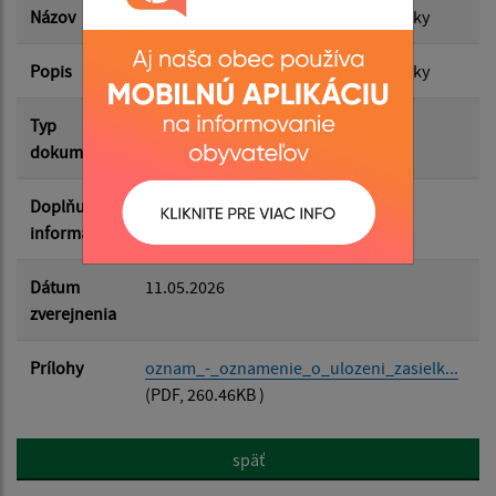
Názov
Oznam - Oznámenie o uložení zásielky
Popis
Oznam - Oznámenie o uložení zásielky
Filtrovať
Reset
Typ
Uložené zásielky
dokumentu
Doplňujúce
informácie
Dátum
11.05.2026
zverejnenia
Prílohy
oznam_-_oznamenie_o_ulozeni_zasielk...
(PDF, 260.46KB )
späť