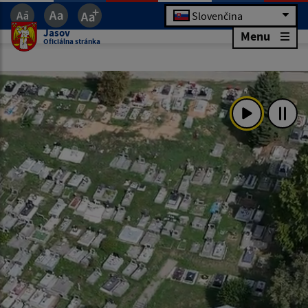
Slovenčina
Jasov
Menu
Oficiálna stránka