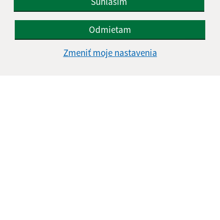
Súhlasím
Odmietam
Zmeniť moje nastavenia
Informácie o stránke:
Vyhlásenie o prístupnosti
Autorské práva
Ochrana osobných údajov
Navigácia:
Vytlačiť aktuálnu stránku
Mapa stránok