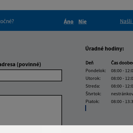
itočné?
Našli
Áno
Nie
Boli tieto informácie pre 
Boli tieto informáci
Úradné hodiny:
Deň
Čas doob
adresa (povinné)
Pondelok:
08:00 - 12:
Utorok:
08:00 - 12:
Streda:
08:00 - 12:
Štvrtok:
nestránko
Piatok:
08:00 - 13: