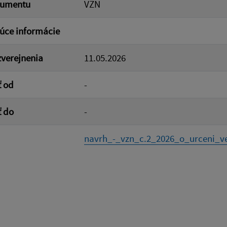
kumentu
VZN
úce informácie
verejnenia
11.05.2026
ť od
-
ť do
-
navrh_-_vzn_c.2_2026_o_urceni_ver