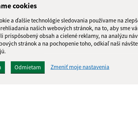
ame cookies
Google reCaptcha Response
Odoslať správu
okie a ďalšie technológie sledovania používame na zlepš
 prehliadania našich webových stránok, na to, aby sme v
li prispôsobený obsah a cielené reklamy, na analýzu náv
bových stránok a na pochopenie toho, odkiaľ naši návšte
jú.
Zmeniť moje nastavenia
m
Odmietam