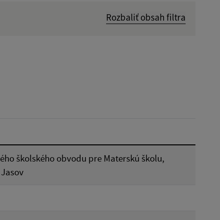
Rozbaliť obsah filtra
Dátum zverejnenia od:
Reset
jného školského obvodu pre Materskú školu,
 Jasov