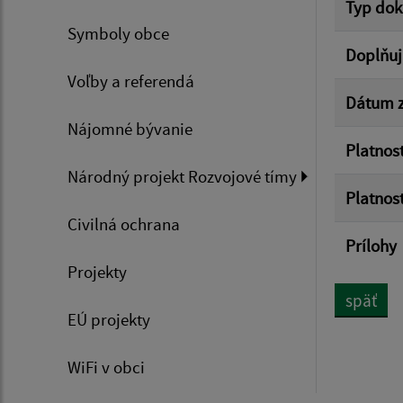
Typ do
Symboly obce
Doplňuj
Voľby a referendá
Dátum z
Nájomné bývanie
Platnos
Národný projekt Rozvojové tímy
Platnos
Civilná ochrana
Prílohy
Projekty
späť
EÚ projekty
WiFi v obci