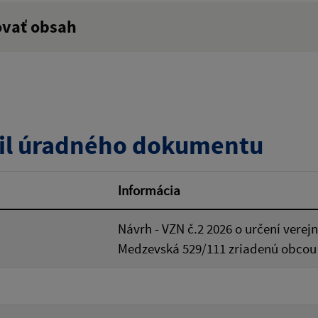
ovať obsah
:
Popis:
zverejnenia do:
il úradného dokumentu
ovať
Informácia
Návrh - VZN č.2 2026 o určení vere
Medzevská 529/111 zriadenú obcou