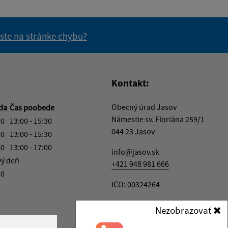
 ste na stránke chybu?
vás užitočné?
e pre vás užitočné?
Kontakt:
Obecný úrad Jasov
eda
Čas poobede
Námestie sv. Floriána 259/1
00
13:00 - 15:30
044 23 Jasov
00
13:00 - 15:30
00
13:00 - 17:00
info@jasov.sk
vý deň
+421 948 981 666
30
IČO: 00324264
Nezobrazovať