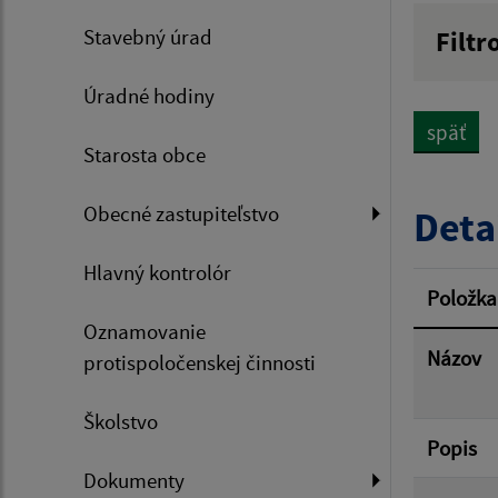
Stavebný úrad
Filtr
Názov
Úradné hodiny
späť
Starosta obce
Dátum 
Obecné zastupiteľstvo
Deta
Hlavný kontrolór
Filtr
Položka
Oznamovanie
Názov
protispoločenskej činnosti
Školstvo
Popis
Dokumenty