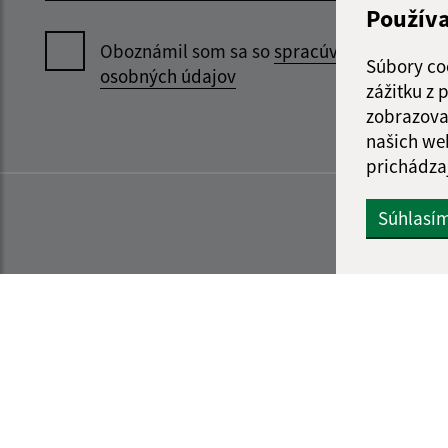
Použív
Oboznámil som sa so
spracúvaním
Súbory co
osobných údajov
zážitku z
zobrazova
našich we
prichádza
Súhlasí