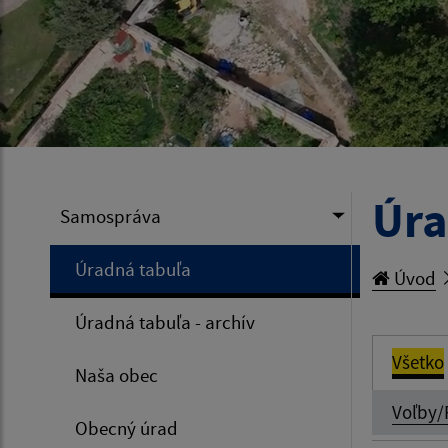
Úra
Samospráva
Úradná tabuľa
Úvod
Úradná tabuľa - archív
Všetko
Naša obec
Voľby/
Obecný úrad