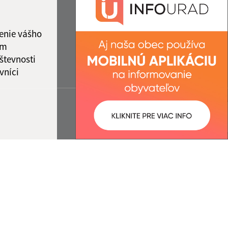
enie vášho
ám
števnosti
vníci