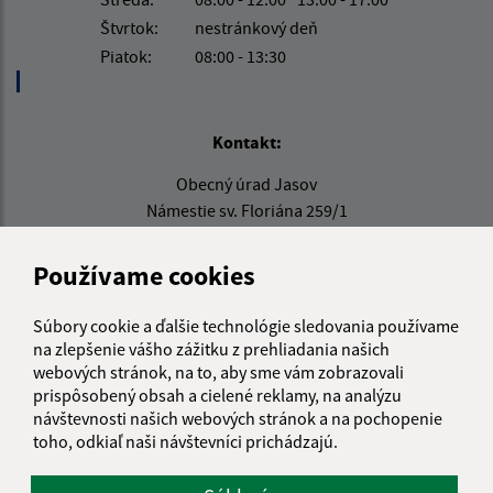
Štvrtok:
nestránkový deň
Piatok:
08:00 - 13:30
Kontakt:
Obecný úrad Jasov
Námestie sv. Floriána 259/1
044 23 Jasov
Používame cookies
info@jasov.sk
+421 948 981 666
Súbory cookie a ďalšie technológie sledovania používame
na zlepšenie vášho zážitku z prehliadania našich
IČO: 00324264
webových stránok, na to, aby sme vám zobrazovali
prispôsobený obsah a cielené reklamy, na analýzu
návštevnosti našich webových stránok a na pochopenie
toho, odkiaľ naši návštevníci prichádzajú.