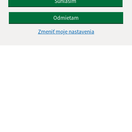
Súhlasím
Odmietam
Zmeniť moje nastavenia
Informácie o stránke:
Vyhlásenie o prístupnosti
Autorské práva
Ochrana osobných údajov
Navigácia:
Vytlačiť aktuálnu stránku
Mapa stránok