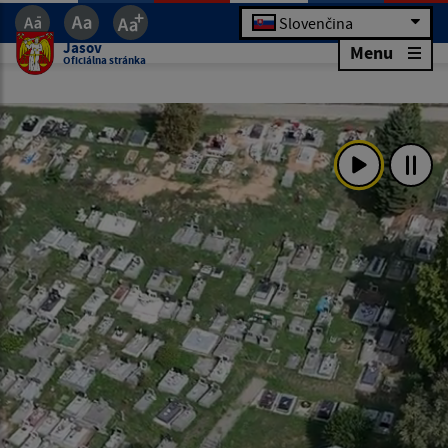
Slovenčina
Jasov
Menu
Oficiálna stránka