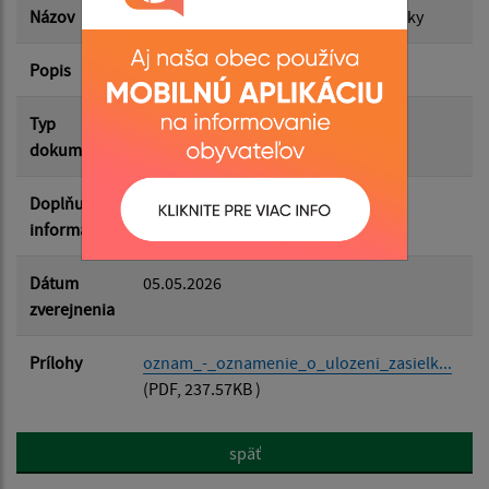
Názov
Oznam - Oznámenie o uložení zásielky
Popis
Filtrovať
Reset
Typ
Uložené zásielky
dokumentu
Doplňujúce
informácie
Dátum
05.05.2026
zverejnenia
Prílohy
oznam_-_oznamenie_o_ulozeni_zasielk...
(PDF, 237.57KB )
späť