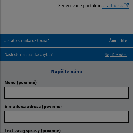
Generované portálom
Uradne.sk
Je táto stránka užitočná?
Áno
Nie
Boli tieto 
Boli 
Našli ste na stránke chybu?
Napíšte nám
Napíšte nám:
Meno (povinné)
E-mailová adresa (povinné)
Text vašej správy (povinné)