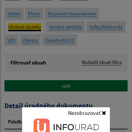
Všetko
Rôzne
Rozpočet-Hospodárenie
Uložené zásielky
Verejné vyhlášky
Voľby/Referendá
VZN
Zámery
Zasadnutia OZ
Filtrovať obsah
Rozbaliť obsah filtra
Názov:
späť
Popis:
Detail úradného dokumentu
Dátum zverejnenia od:
Nezobrazovať
Položka
Informácia
Dátum zverejnenia do: