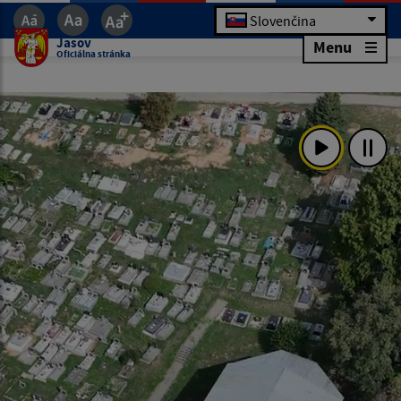
Slovenčina
Jasov
Menu
Oficiálna stránka