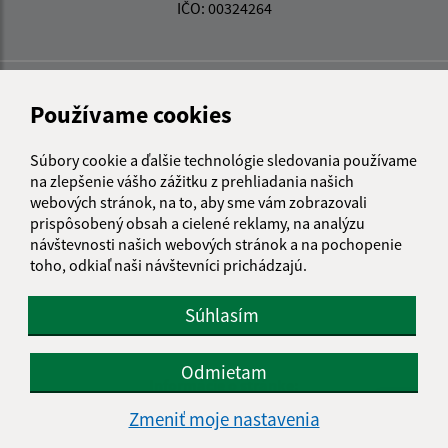
IČO: 00324264
Používame cookies
Súbory cookie a ďalšie technológie sledovania používame
na zlepšenie vášho zážitku z prehliadania našich
webových stránok, na to, aby sme vám zobrazovali
prispôsobený obsah a cielené reklamy, na analýzu
návštevnosti našich webových stránok a na pochopenie
toho, odkiaľ naši návštevníci prichádzajú.
Súhlasím
Odmietam
Informácie o stránke:
Zmeniť moje nastavenia
Vyhlásenie o prístupnosti
Autorské práva