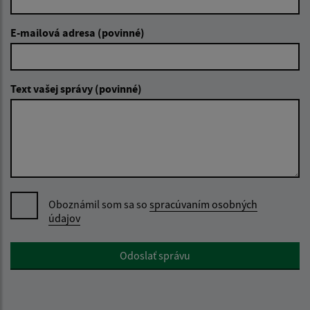
E-mailová adresa (povinné)
Text vašej správy (povinné)
Oboznámil som sa so
spracúvaním osobných
údajov
Google reCaptcha Response
Odoslať správu