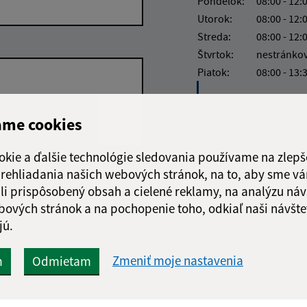
Pondelok:
08:00 - 12:
Utorok:
08:00 - 12:
Streda:
08:00 - 12:
Štvrtok:
nestránko
Piatok:
08:00 - 13:
ame cookies
okie a ďalšie technológie sledovania používame na zlepš
 prehliadania našich webových stránok, na to, aby sme v
Google reCaptcha Response
Odoslať správu
li prispôsobený obsah a cielené reklamy, na analýzu náv
bových stránok a na pochopenie toho, odkiaľ naši návšte
jú.
Zmeniť moje nastavenia
m
Odmietam