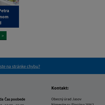
Petra
tnom
d
>
 ste na stránke chybu?
vás užitočné?
e pre vás užitočné?
Kontakt:
Obecný úrad Jasov
eda
Čas poobede
Námestie sv. Floriána 259/1