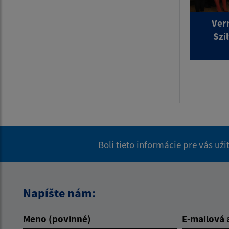
Vern
Szi
Boli tieto informácie pre vás už
Napíšte nám:
Meno (povinné)
E-mailová 