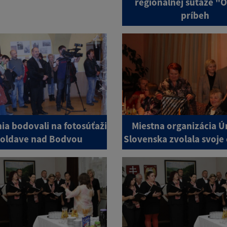
regionálnej súťaže "
príbeh
ia bodovali na fotosúťaži
Miestna organizácia Ú
Moldave nad Bodvou
Slovenska zvolala svoje