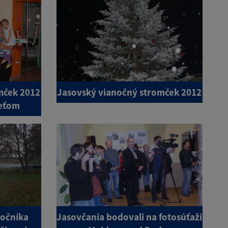
mček 2012
Jasovský vianočný stromček 2012
eťom
ročníka
Jasovčania bodovali na fotosúťaži