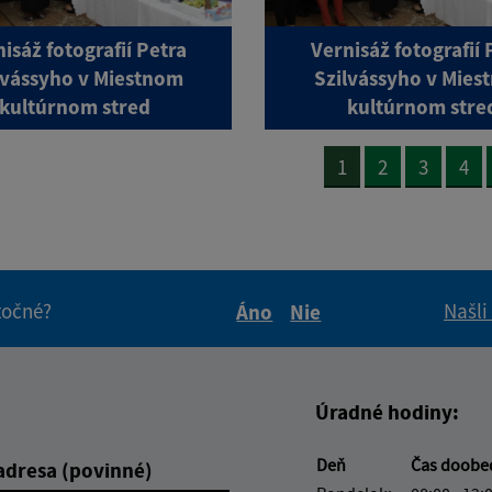
isáž fotografií Petra
Vernisáž fotografií 
lvássyho v Miestnom
Szilvássyho v Mies
kultúrnom stred
kultúrnom stre
1
2
3
4
itočné?
Našli
Áno
Nie
Boli tieto informácie pre 
Boli tieto informáci
Úradné hodiny:
Deň
Čas doob
adresa (povinné)