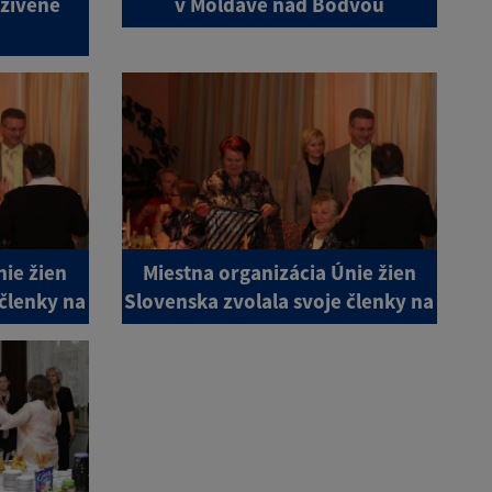
Oživené
v Moldave nad Bodvou
nie žien
Miestna organizácia Únie žien
 členky na
Slovenska zvolala svoje členky na