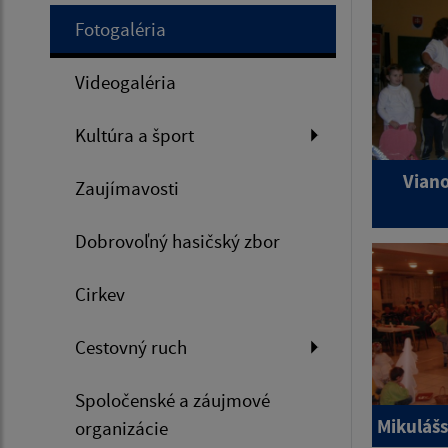
Fotogaléria
Videogaléria
Kultúra a šport
Viano
Zaujímavosti
Dobrovoľný hasičský zbor
Cirkev
Cestovný ruch
Spoločenské a záujmové
Mikuláš
organizácie