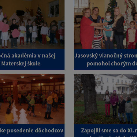
čná akadémia v našej
Jasovský vianočný stro
Materskej škole
pomohol chorým d
ske posedenie dôchodcov
Zapojili sme sa do XI.