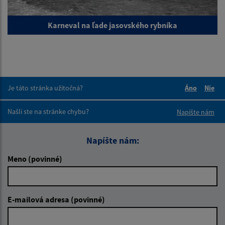
Karneval na ľade jasovského rybníka
Je táto stránka užitočná?
Áno
Nie
Boli tieto 
Boli 
Našli ste na stránke chybu?
Napíšte nám
Napíšte nám:
Meno (povinné)
E-mailová adresa (povinné)