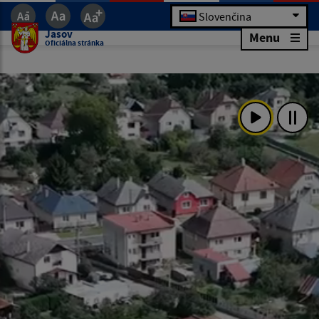
Slovenčina
Jasov
Menu
Oficiálna stránka