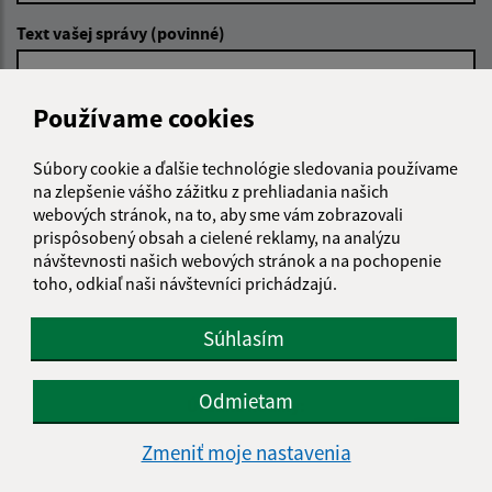
Text vašej správy (povinné)
Používame cookies
Súbory cookie a ďalšie technológie sledovania používame
na zlepšenie vášho zážitku z prehliadania našich
webových stránok, na to, aby sme vám zobrazovali
Oboznámil som sa so
spracúvaním osobných
prispôsobený obsah a cielené reklamy, na analýzu
údajov
návštevnosti našich webových stránok a na pochopenie
toho, odkiaľ naši návštevníci prichádzajú.
Google reCaptcha Response
Odoslať správu
Súhlasím
Odmietam
Úradné hodiny:
Deň
Čas doobeda
Čas poobede
Zmeniť moje nastavenia
Pondelok:
08:00 - 12:00
13:00 - 15:30