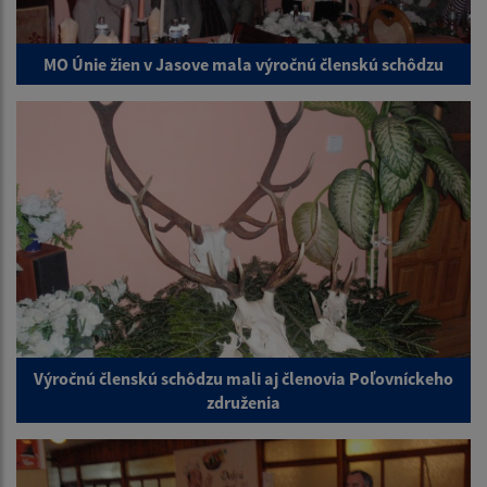
MO Únie žien v Jasove mala výročnú členskú schôdzu
Výročnú členskú schôdzu mali aj členovia Poľovníckeho
združenia